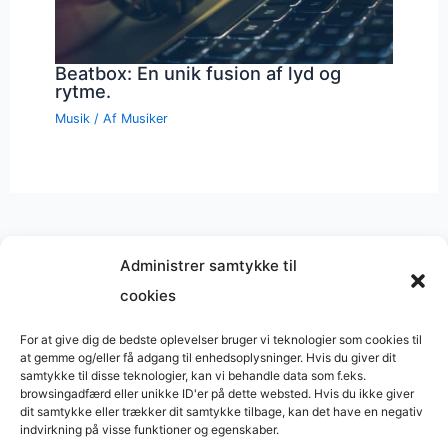
Beatbox: En unik fusion af lyd og
rytme.
Musik
/ Af
Musiker
Administrer samtykke til
cookies
Musik på
Wikipedia
?
Copyright © 2026 BasimWorld
For at give dig de bedste oplevelser bruger vi teknologier som cookies til
at gemme og/eller få adgang til enhedsoplysninger. Hvis du giver dit
Udviklet af
Webbureau.dk
samtykke til disse teknologier, kan vi behandle data som f.eks.
browsingadfærd eller unikke ID'er på dette websted. Hvis du ikke giver
Bygget med
WordPress
dit samtykke eller trækker dit samtykke tilbage, kan det have en negativ
indvirkning på visse funktioner og egenskaber.