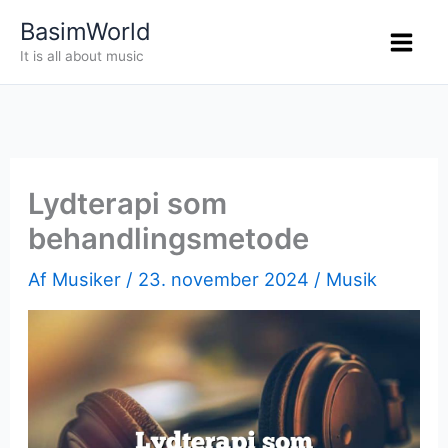
Gå
BasimWorld
til
It is all about music
indholdet
Lydterapi som
behandlingsmetode
Af
Musiker
/
23. november 2024
/
Musik