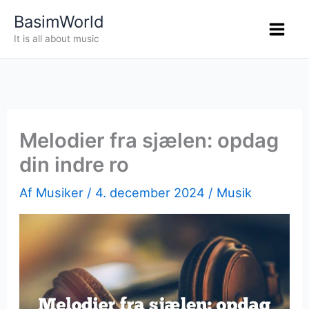
Gå
BasimWorld
til
It is all about music
indholdet
Melodier fra sjælen: opdag
din indre ro
Af
Musiker
/
4. december 2024
/
Musik