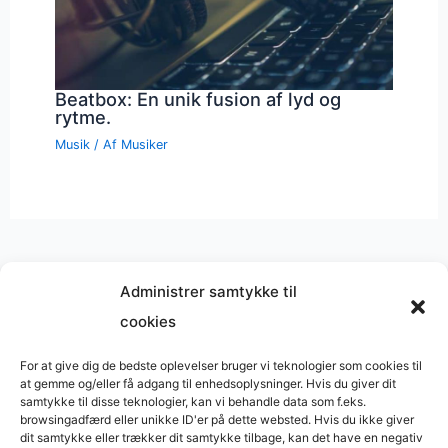
Beatbox: En unik fusion af lyd og
rytme.
Musik
/ Af
Musiker
Administrer samtykke til
cookies
Musik på
Wikipedia
?
Copyright © 2026 BasimWorld
For at give dig de bedste oplevelser bruger vi teknologier som cookies til
at gemme og/eller få adgang til enhedsoplysninger. Hvis du giver dit
Udviklet af
Webbureau.dk
samtykke til disse teknologier, kan vi behandle data som f.eks.
browsingadfærd eller unikke ID'er på dette websted. Hvis du ikke giver
Bygget med
WordPress
dit samtykke eller trækker dit samtykke tilbage, kan det have en negativ