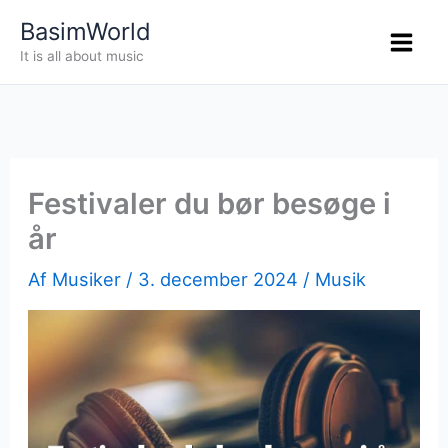
Gå
BasimWorld
til
It is all about music
indholdet
Festivaler du bør besøge i
år
Af
Musiker
/
3. december 2024
/
Musik