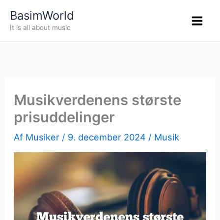
Gå
BasimWorld
til
It is all about music
indholdet
Musikverdenens største
prisuddelinger
Af
Musiker
/
9. december 2024
/
Musik