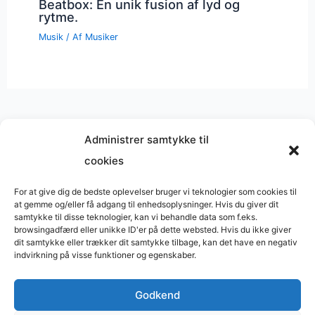
Beatbox: En unik fusion af lyd og
rytme.
Musik
/ Af
Musiker
Administrer samtykke til
cookies
Musik på
Wikipedia
?
Copyright © 2026 BasimWorld
For at give dig de bedste oplevelser bruger vi teknologier som cookies til
at gemme og/eller få adgang til enhedsoplysninger. Hvis du giver dit
Udviklet af
Webbureau.dk
samtykke til disse teknologier, kan vi behandle data som f.eks.
browsingadfærd eller unikke ID'er på dette websted. Hvis du ikke giver
Bygget med
WordPress
dit samtykke eller trækker dit samtykke tilbage, kan det have en negativ
indvirkning på visse funktioner og egenskaber.
Godkend
Restaurant