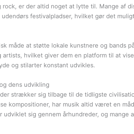
rock, er der altid noget at lytte til. Mange af d
udendørs festivalpladser, hvilket gør det muligt
tisk måde at støtte lokale kunstnere og bands 
rtists, hvilket giver dem en platform til at vis
de og stilarter konstant udvikles.
 og dens udvikling
er strækker sig tilbage til de tidligste civilisati
kse kompositioner, har musik altid været en må
r udviklet sig gennem århundreder, og mange af 