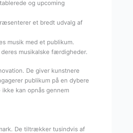
e etablerede og upcoming
præsenterer et bredt udvalg af
res musik med et publikum.
e deres musikalske færdigheder.
nnovation. De giver kunstnere
engagerer publikum på en dybere
te ikke kan opnås gennem
rk. De tiltrækker tusindvis af