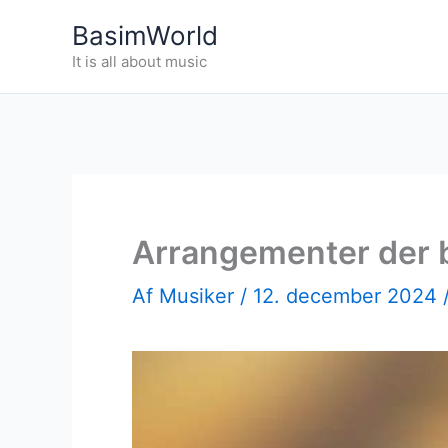
Gå
BasimWorld
til
It is all about music
indholdet
Arrangementer der br
Af
Musiker
/
12. december 2024