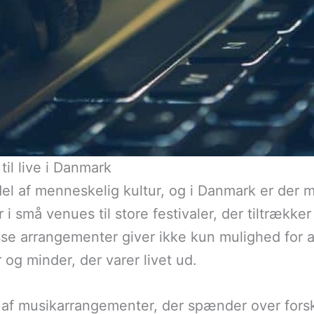
il live i Danmark
 del af menneskelig kultur, og i Danmark er der
r i små venues til store festivaler, der tiltrækk
sse arrangementer giver ikke kun mulighed for 
og minder, der varer livet ud.
af musikarrangementer, der spænder over forskel