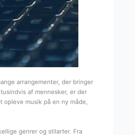
 mange arrangementer, der bringer
er tusindvis af mennesker, er der
at opleve musik på en ny måde,
lige genrer og stilarter. Fra