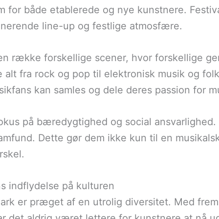
m for både etablerede og nye kunstnere. Festiva
nerende line-up og festlige atmosfære.
en række forskellige scener, hvor forskellige g
 alt fra rock og pop til elektronisk musik og fo
sikfans kan samles og dele deres passion for m
okus på bæredygtighed og social ansvarlighed.
samfund. Dette gør dem ikke kun til en musikals
rskel.
indflydelse på kulturen
 er præget af en utrolig diversitet. Med frem
det aldrig været lettere for kunstnere at nå ud 