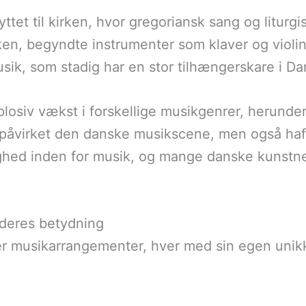
yttet til kirken, hvor gregoriansk sang og litur
, begyndte instrumenter som klaver og violin at
musik, som stadig har en stor tilhængerskare i D
plosiv vækst i forskellige musikgenrer, herunder
 påvirket den danske musikscene, men også haft 
ghed inden for musik, og mange danske kunstner
deres betydning
per musikarrangementer, hver med sin egen unik