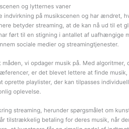
scenen og lytternes vaner
e indvirkning på musikscenen og har ændret, h
ere betyder streaming, at de kan nå ud til et g
har ført til en stigning i antallet af uafhængig
nem sociale medier og streamingtjenester.
t måden, vi opdager musik på. Med algoritmer, 
æferencer, er det blevet lettere at finde musik
 oprette playlister, der kan tilpasses individue
onlig oplevelse.
kring streaming, herunder spørgsmålet om kun
år tilstrækkelig betaling for deres musik, når de