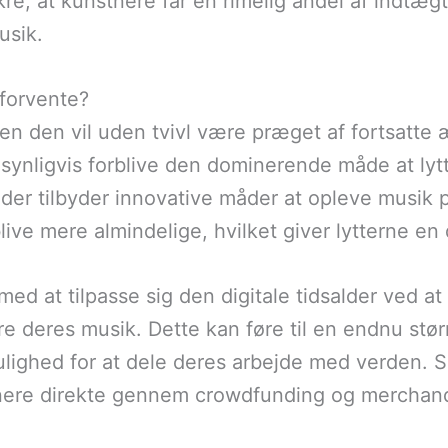
e, at kunstnere får en rimelig andel af indtægt
usik.
 forvente?
en den vil uden tvivl være præget af fortsatte 
synligvis forblive den dominerende måde at lyt
der tilbyder innovative måder at opleve musik p
live mere almindelige, hvilket giver lytterne en
ed at tilpasse sig den digitale tidsalder ved a
re deres musik. Dette kan føre til en endnu stør
 mulighed for at dele deres arbejde med verden. 
stnere direkte gennem crowdfunding og merchan