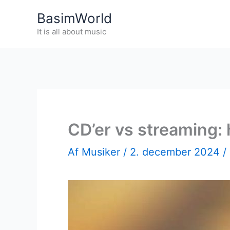
Gå
BasimWorld
til
It is all about music
indholdet
CD’er vs streaming: 
Af
Musiker
/
2. december 2024
/