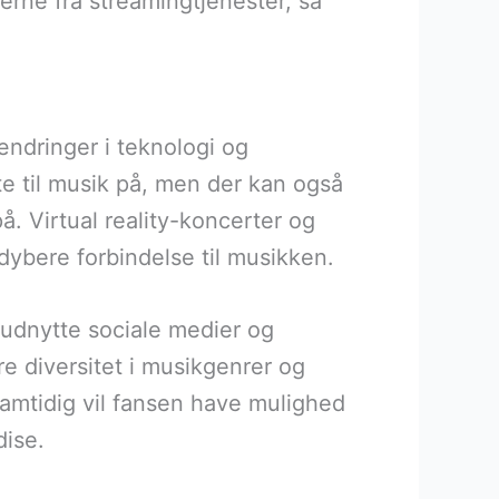
erne fra streamingtjenester, så
ændringer i teknologi og
te til musik på, men der kan også
å. Virtual reality-koncerter og
 dybere forbindelse til musikken.
t udnytte sociale medier og
re diversitet i musikgenrer og
Samtidig vil fansen have mulighed
dise.