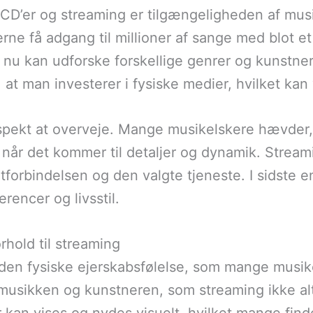
m CD’er og streaming er tilgængeligheden af mu
ne få adgang til millioner af sange med blot et
 nu kan udforske forskellige genrer og kunstne
at man investerer i fysiske medier, hvilket kan
aspekt at overveje. Mange musikelskere hævder,
når det kommer til detaljer og dynamik. Streami
tforbindelsen og den valgte tjeneste. I sidste 
encer og livsstil.
rhold til streaming
r den fysiske ejerskabsfølelse, som mange musi
il musikken og kunstneren, som streaming ikke a