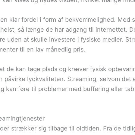
kan vises og nydes visuelt, hvilket mange finder
en klar fordel i form af bekvemmelighed. Med st
elst, så længe de har adgang til internettet. D
e uden at skulle investere i fysiske medier. Str
nter til en lav månedlig pris.
at de kan tage plads og kræver fysisk opbevari
kan påvirke lydkvaliteten. Streaming, selvom det
g kan føre til problemer med buffering eller tab
treamingtjenester
der strækker sig tilbage til oldtiden. Fra de tidl