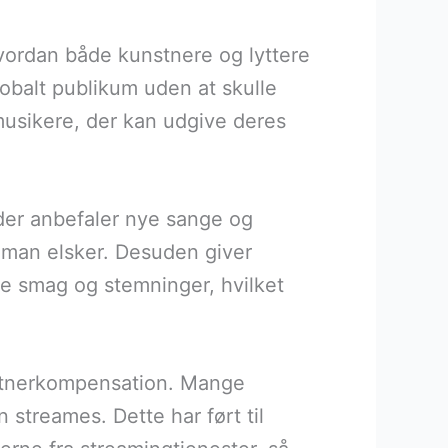
vordan både kunstnere og lyttere
lobalt publikum uden at skulle
e musikere, der kan udgive deres
der anbefaler nye sange og
, man elsker. Desuden giver
lle smag og stemninger, hvilket
stnerkompensation. Mange
n streames. Dette har ført til