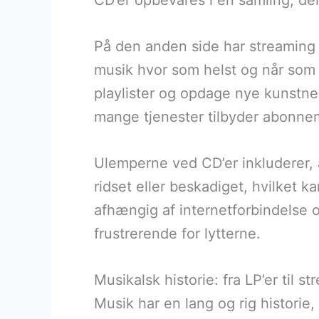
CD’er opbevares i en samling, der 
På den anden side har streaming 
musik hvor som helst og når som h
playlister og opdage nye kunstner
mange tjenester tilbyder abonneme
Ulemperne ved CD’er inkluderer, 
ridset eller beskadiget, hvilket 
afhængig af internetforbindelse o
frustrerende for lytterne.
Musikalsk historie: fra LP’er til s
Musik har en lang og rig historie, 