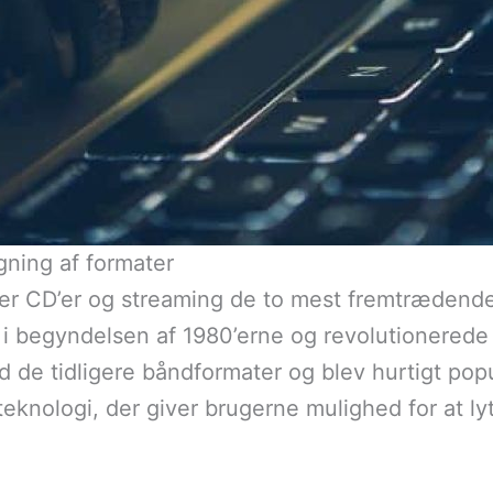
ning af formater
er CD’er og streaming de to mest fremtrædende 
i begyndelsen af 1980’erne og revolutionerede m
nd de tidligere båndformater og blev hurtigt po
eknologi, der giver brugerne mulighed for at lyt