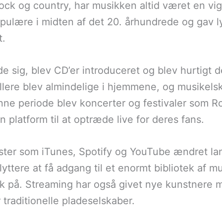
k og country, har musikken altid været en vigt
 populære i midten af det 20. århundrede og gav 
t.
de sig, blev CD’er introduceret og blev hurtigt
llere blev almindelige i hjemmene, og musikels
enne periode blev koncerter og festivaler som R
 platform til at optræde live for deres fans.
ester som iTunes, Spotify og YouTube ændret la
 lyttere at få adgang til et enormt bibliotek af 
 på. Streaming har også givet nye kunstnere mul
traditionelle pladeselskaber.