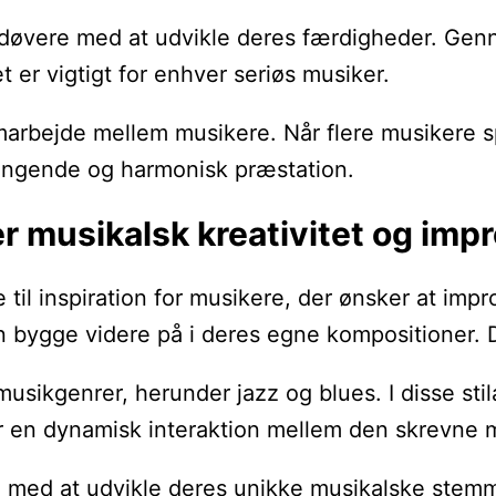
øvere med at udvikle deres færdigheder. Gennem
t er vigtigt for enhver seriøs musiker.
marbejde mellem musikere. Når flere musikere spi
ængende og harmonisk præstation.
r musikalsk kreativitet og imp
 til inspiration for musikere, der ønsker at imp
bygge videre på i deres egne kompositioner. De
musikgenrer, herunder jazz og blues. I disse st
en dynamisk interaktion mellem den skrevne mus
 med at udvikle deres unikke musikalske stemme