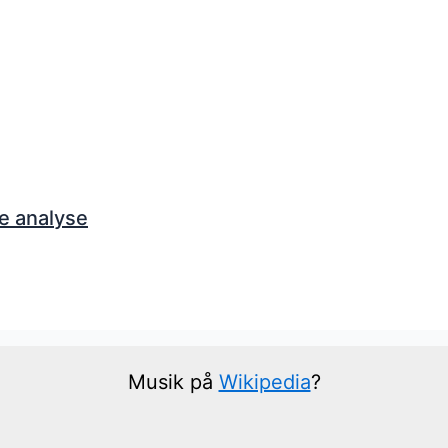
e analyse
Musik på
Wikipedia
?