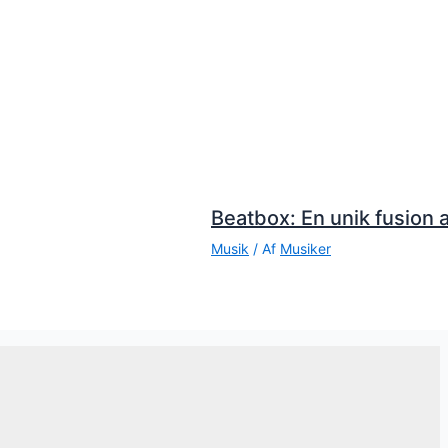
Beatbox: En unik fusion a
Musik
/ Af
Musiker