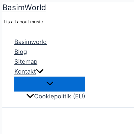
BasimWorld
Gå
til
It is all about music
indholdet
Basimworld
Blog
Sitemap
Kontakt
Cookiepolitik (EU)