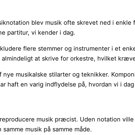
musiknotation blev musik ofte skrevet ned i enk
 partitur, vi kender i dag.
inkludere flere stemmer og instrumenter i et en
lmindeligt at skrive for orkestre, hvilket kræve
f nye musikalske stilarter og teknikker. Kompon
 haft en varig indflydelse på, hvordan vi i dag 
eproducere musik præcist. Uden notation ville mu
r den samme musik på samme måde.