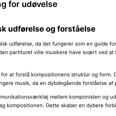
ng for udøvelse
lsk udførelse og forståelse
kalsk udførelse, da det fungerer som en guide f
en partituret ville musikere have svært ved at 
for at forstå kompositionens struktur og form. De
ngere musik, da en dybdegående forståelse af par
mmunikationsværktøj mellem komponisten og udø
 bag kompositionen. Dette skaber en dybere for