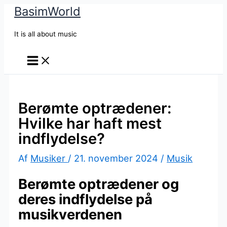
BasimWorld
Gå
til
It is all about music
indholdet
Berømte optrædener:
Hvilke har haft mest
indflydelse?
Af
Musiker
/
21. november 2024
/
Musik
Berømte optrædener og
deres indflydelse på
musikverdenen