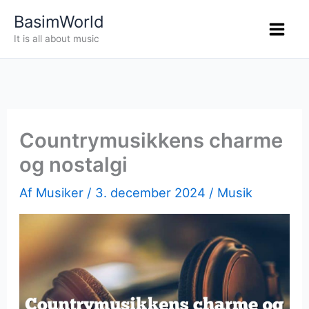
Gå
BasimWorld
til
It is all about music
indholdet
Countrymusikkens charme
og nostalgi
Af
Musiker
/
3. december 2024
/
Musik