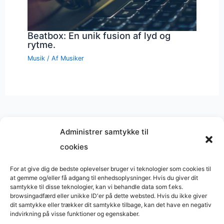
Beatbox: En unik fusion af lyd og
rytme.
Musik
/ Af
Musiker
Administrer samtykke til
cookies
Musik på
Wikipedia
?
Copyright © 2026 BasimWorld
For at give dig de bedste oplevelser bruger vi teknologier som cookies til
at gemme og/eller få adgang til enhedsoplysninger. Hvis du giver dit
Udviklet af
Webbureau.dk
samtykke til disse teknologier, kan vi behandle data som f.eks.
browsingadfærd eller unikke ID'er på dette websted. Hvis du ikke giver
Bygget med
WordPress
dit samtykke eller trækker dit samtykke tilbage, kan det have en negativ
indvirkning på visse funktioner og egenskaber.