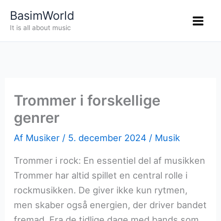
Gå
BasimWorld
til
It is all about music
indholdet
Trommer i forskellige
genrer
Af
Musiker
/
5. december 2024
/
Musik
Trommer i rock: En essentiel del af musikken
Trommer har altid spillet en central rolle i
rockmusikken. De giver ikke kun rytmen,
men skaber også energien, der driver bandet
fremad. Fra de tidlige dage med bands som