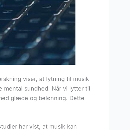
kning viser, at lytning til musik
e mental sundhed. Når vi lytter til
t med glæde og belønning. Dette
udier har vist, at musik kan