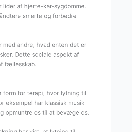
r lider af hjerte-kar-sygdomme.
 håndtere smerte og forbedre
er med andre, hvad enten det er
ker. Dette sociale aspekt af
f fællesskab.
rm for terapi, hvor lytning til
r eksempel har klassisk musik
og opmuntre os til at bevæge os.
ing har vist, at lytning til