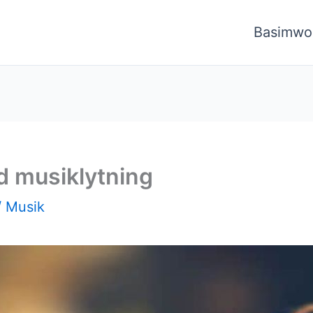
Basimwo
d musiklytning
/
Musik