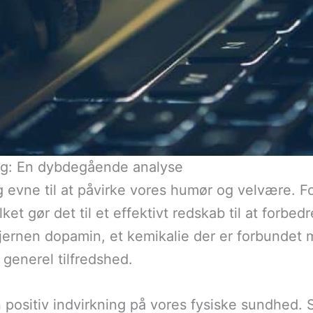
ng: En dybdegående analyse
ne til at påvirke vores humør og velvære. Fors
et gør det til et effektivt redskab til at forbedr
 hjernen dopamin, et kemikalie der er forbunde
g generel tilfredshed.
ositiv indvirkning på vores fysiske sundhed. St