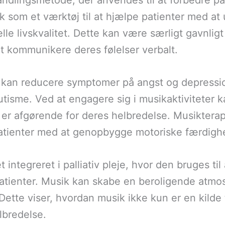
ndlingsmetode, der anvendes til at forbedre pa
 som et værktøj til at hjælpe patienter med at 
le livskvalitet. Dette kan være særligt gavnlig
at kommunikere deres følelser verbalt.
pi kan reducere symptomer på angst og depressi
isme. Ved at engagere sig i musikaktiviteter ka
er afgørende for deres helbredelse. Musiktera
 patienter med at genopbygge motoriske færdigh
 integreret i palliativ pleje, hvor den bruges ti
 patienter. Musik kan skabe en beroligende atm
. Dette viser, hvordan musik ikke kun er en kild
lbredelse.