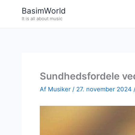
Gå
BasimWorld
til
It is all about music
indholdet
Sundhedsfordele ve
Af
Musiker
/
27. november 2024