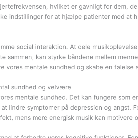
ertefrekvensen, hvilket er gavnligt for dem, de
ske indstillinger for at hjælpe patienter med at
emme social interaktion. At dele musikoplevels
lytte sammen, kan styrke båndene mellem mennes
re vores mentale sundhed og skabe en følelse a
ntal sundhed og velvære
ores mentale sundhed. Det kan fungere som en fo
at lindre symptomer på depression og angst. Fo
effekt, mens mere energisk musik kan motivere 
 at forbedre vores kognitive funktioner. Forskn