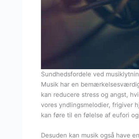
Sundhedsfordele ved musiklytni
Musik har en bemærkelsesværdig ev
kan reducere stress og angst, hvilk
vores yndlingsmelodier, frigiver
kan føre til en følelse af eufori o
Desuden kan musik også have en p