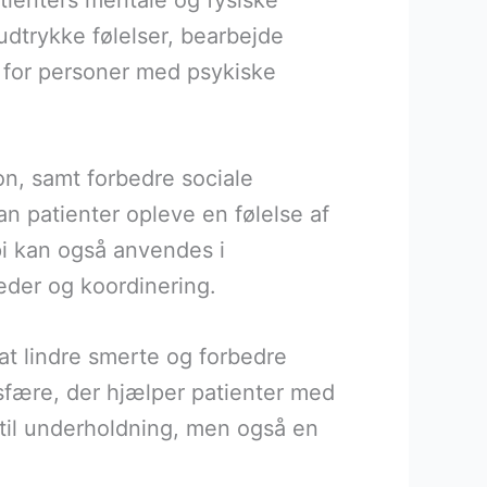
tienters mentale og fysiske
udtrykke følelser, bearbejde
t for personer med psykiske
on, samt forbedre sociale
n patienter opleve en følelse af
pi kan også anvendes i
eder og koordinering.
l at lindre smerte og forbedre
osfære, der hjælper patienter med
e til underholdning, men også en