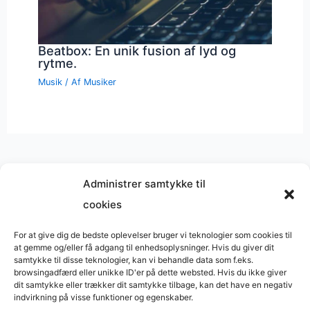
Beatbox: En unik fusion af lyd og
rytme.
Musik
/ Af
Musiker
Administrer samtykke til
cookies
Musik på
Wikipedia
?
Copyright © 2026 BasimWorld
For at give dig de bedste oplevelser bruger vi teknologier som cookies til
at gemme og/eller få adgang til enhedsoplysninger. Hvis du giver dit
Udviklet af
Webbureau.dk
samtykke til disse teknologier, kan vi behandle data som f.eks.
browsingadfærd eller unikke ID'er på dette websted. Hvis du ikke giver
Bygget med
WordPress
dit samtykke eller trækker dit samtykke tilbage, kan det have en negativ
indvirkning på visse funktioner og egenskaber.