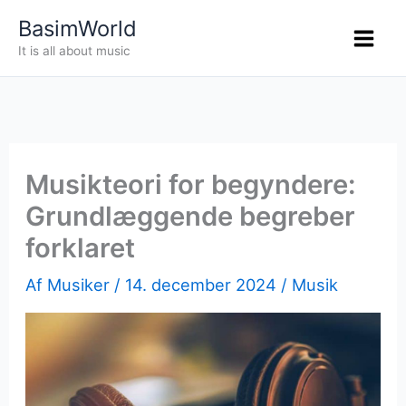
Gå
BasimWorld
til
It is all about music
indholdet
Musikteori for begyndere:
Grundlæggende begreber
forklaret
Af
Musiker
/
14. december 2024
/
Musik