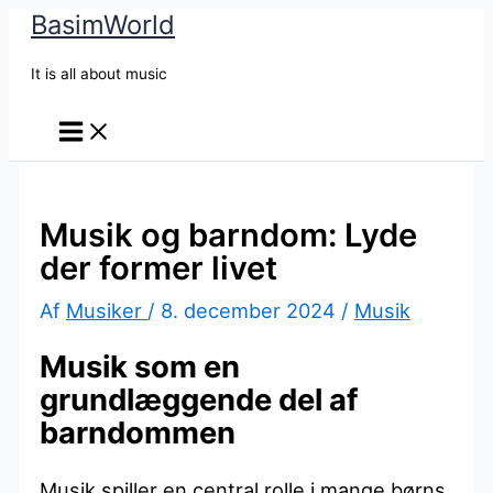
BasimWorld
Gå
til
It is all about music
indholdet
Musik og barndom: Lyde
der former livet
Af
Musiker
/
8. december 2024
/
Musik
Musik som en
grundlæggende del af
barndommen
Musik spiller en central rolle i mange børns