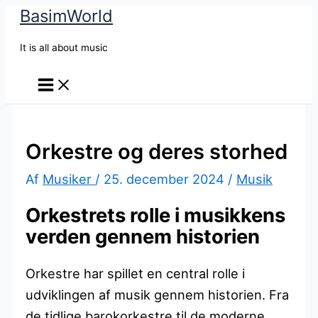
BasimWorld
Gå
til
It is all about music
indholdet
Orkestre og deres storhed
Af
Musiker
/
25. december 2024
/
Musik
Orkestrets rolle i musikkens
verden gennem historien
Orkestre har spillet en central rolle i
udviklingen af musik gennem historien. Fra
de tidlige barokorkestre til de moderne