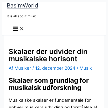
BasimWorld
Gå
til
It is all about music
indholdet
Skalaer der udvider din
musikalske horisont
Af
Musiker
/
12. december 2024
/
Musik
Skalaer som grundlag for
musikalsk udforskning
Musikalske skalaer er fundamentale for
enhver musikers udvikling og forståelse af