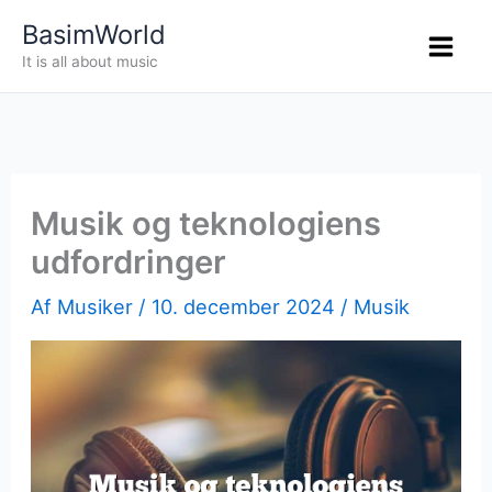
Gå
BasimWorld
til
It is all about music
indholdet
Musik og teknologiens
udfordringer
Af
Musiker
/
10. december 2024
/
Musik