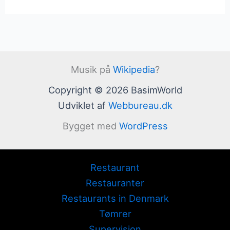
Musik på
Wikipedia
?
Copyright © 2026 BasimWorld
Udviklet af
Webbureau.dk
Bygget med
WordPress
Restaurant
Restauranter
Restaurants in Denmark
Tømrer
Supervision