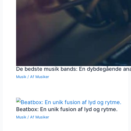
De bedste musik bands: En dybdegående an
Musik
/ Af
Musiker
Beatbox: En unik fusion af lyd og rytme.
Musik
/ Af
Musiker