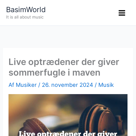
Gå
BasimWorld
til
It is all about music
indholdet
Live optrædener der giver
sommerfugle i maven
Af
Musiker
/
26. november 2024
/
Musik