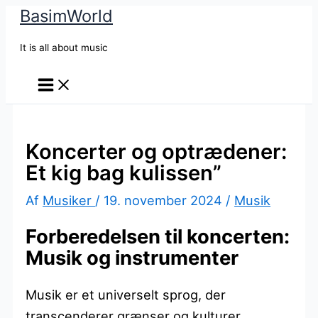
BasimWorld
Gå
til
It is all about music
indholdet
Koncerter og optrædener:
Et kig bag kulissen”
Af
Musiker
/
19. november 2024
/
Musik
Forberedelsen til koncerten:
Musik og instrumenter
Musik er et universelt sprog, der
transcenderer grænser og kulturer.