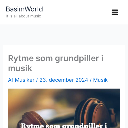
Gå
BasimWorld
til
It is all about music
indholdet
Rytme som grundpiller i
musik
Af
Musiker
/
23. december 2024
/
Musik