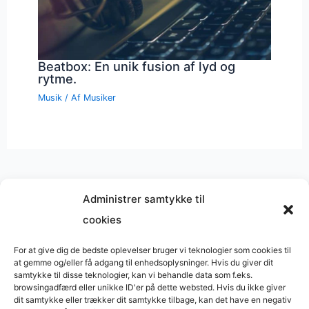
Beatbox: En unik fusion af lyd og
rytme.
Musik
/ Af
Musiker
Administrer samtykke til
cookies
Musik på
Wikipedia
?
Copyright © 2026 BasimWorld
For at give dig de bedste oplevelser bruger vi teknologier som cookies til
at gemme og/eller få adgang til enhedsoplysninger. Hvis du giver dit
Udviklet af
Webbureau.dk
samtykke til disse teknologier, kan vi behandle data som f.eks.
browsingadfærd eller unikke ID'er på dette websted. Hvis du ikke giver
Bygget med
WordPress
dit samtykke eller trækker dit samtykke tilbage, kan det have en negativ