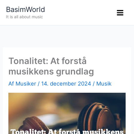
Gå
BasimWorld
til
It is all about music
indholdet
Tonalitet: At forstå
musikkens grundlag
Af
Musiker
/
14. december 2024
/
Musik