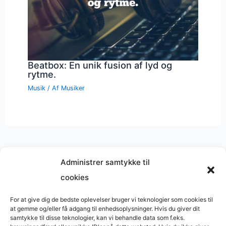
Beatbox: En unik fusion af lyd og
rytme.
Musik
/ Af
Musiker
Administrer samtykke til
cookies
Musik på
Wikipedia
?
Copyright © 2026 BasimWorld
For at give dig de bedste oplevelser bruger vi teknologier som cookies til
at gemme og/eller få adgang til enhedsoplysninger. Hvis du giver dit
Udviklet af
Webbureau.dk
samtykke til disse teknologier, kan vi behandle data som f.eks.