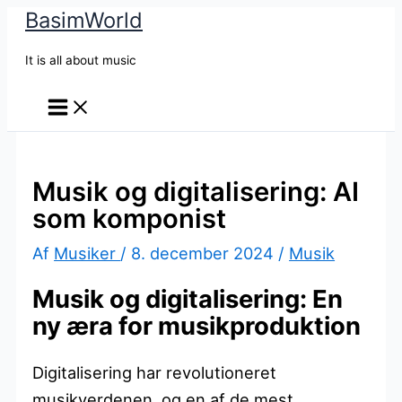
BasimWorld
Gå
til
It is all about music
indholdet
Musik og digitalisering: AI
som komponist
Af
Musiker
/
8. december 2024
/
Musik
Musik og digitalisering: En
ny æra for musikproduktion
Digitalisering har revolutioneret
musikverdenen, og en af de mest