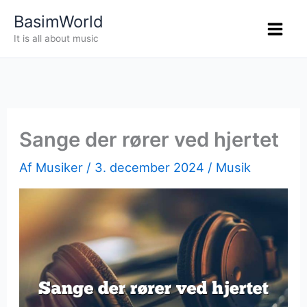
Gå
BasimWorld
til
It is all about music
indholdet
Sange der rører ved hjertet
Af
Musiker
/
3. december 2024
/
Musik