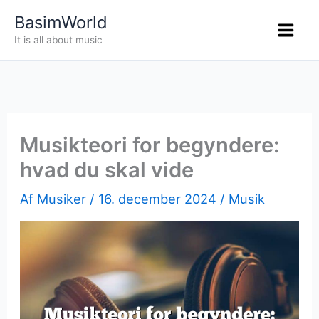
Gå
BasimWorld
til
It is all about music
indholdet
Musikteori for begyndere:
hvad du skal vide
Af
Musiker
/
16. december 2024
/
Musik