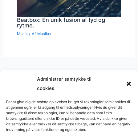
Beatbox: En unik fusion af lyd og
rytme.
Musik
/ Af
Musiker
Administrer samtykke til
cookies
Musik på
Wikipedia
?
Copyright © 2026 BasimWorld
For at give dig de bedste oplevelser bruger vi teknologier som cookies til
at gemme og/eller få adgang til enhedsoplysninger. Hvis du giver dit
Udviklet af
Webbureau.dk
samtykke til disse teknologier, kan vi behandle data som f.eks.
browsingadfærd eller unikke ID'er på dette websted. Hvis du ikke giver
Bygget med
WordPress
dit samtykke eller trækker dit samtykke tilbage, kan det have en negativ
indvirkning på visse funktioner og egenskaber.