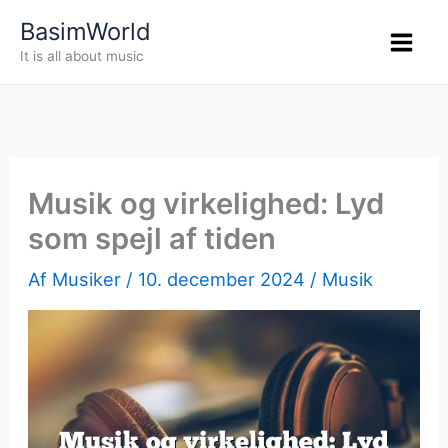
Gå
BasimWorld
til
It is all about music
indholdet
Musik og virkelighed: Lyd
som spejl af tiden
Af
Musiker
/
10. december 2024
/
Musik