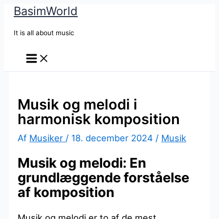
BasimWorld
Gå
til
It is all about music
indholdet
Musik og melodi i
harmonisk komposition
Af
Musiker
/
18. december 2024
/
Musik
Musik og melodi: En
grundlæggende forståelse
af komposition
Musik og melodi er to af de mest