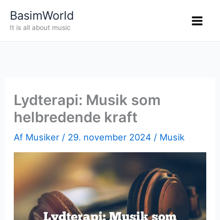
Gå
BasimWorld
til
It is all about music
indholdet
Lydterapi: Musik som
helbredende kraft
Af
Musiker
/
29. november 2024
/
Musik