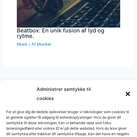
Beatbox: En unik fusion af lyd og
rytme.
Musik
/ Af
Musiker
Administrer samtykke til
cookies
Musik på
Wikipedia
?
Copyright © 2026 BasimWorld
For at give dig de bedste oplevelser bruger vi teknologier som cookies til
at gemme og/eller få adgang til enhedsoplysninger. Hvis du giver dit
Udviklet af
Webbureau.dk
samtykke til disse teknologier, kan vi behandle data som f.eks.
browsingadfærd eller unikke ID'er på dette websted. Hvis du ikke giver
Bygget med
WordPress
dit samtykke eller trækker dit samtykke tilbage, kan det have en negativ