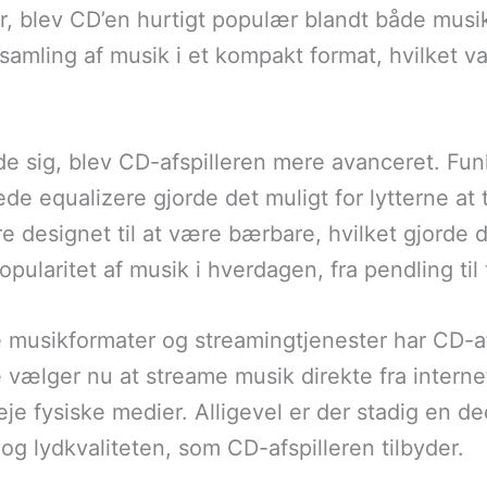
der, blev CD’en hurtigt populær blandt både musi
samling af musik i et kompakt format, hvilket var
ede sig, blev CD-afspilleren mere avanceret. Fu
e equalizere gjorde det muligt for lytterne at 
 designet til at være bærbare, hvilket gjorde 
popularitet af musik i hverdagen, fra pendling til
musikformater og streamingtjenester har CD-afs
 vælger nu at streame musik direkte fra internet
 eje fysiske medier. Alligevel er der stadig en d
g lydkvaliteten, som CD-afspilleren tilbyder.