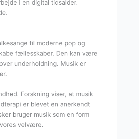
ejde i en digital tidsalder.
de.
e folkesange til moderne pop og
g skabe fællesskaber. Den kan være
d over underholdning. Musik er
er.
dhed. Forskning viser, at musik
dterapi er blevet en anerkendt
sker bruger musik som en form
 vores velvære.