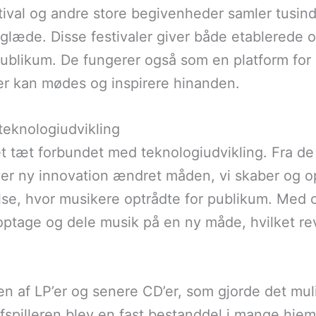
tival og andre store begivenheder samler tusin
glæde. Disse festivaler giver både etablerede 
publikum. De fungerer også som en platform for 
ter kan mødes og inspirere hinanden.
teknologiudvikling
tæt forbundet med teknologiudvikling. Fra de ti
ver ny innovation ændret måden, vi skaber og o
lse, hvor musikere optrådte for publikum. Med 
optage og dele musik på en ny måde, hvilket re
n af LP’er og senere CD’er, som gjorde det mulig
afspilleren blev en fast bestanddel i mange hje