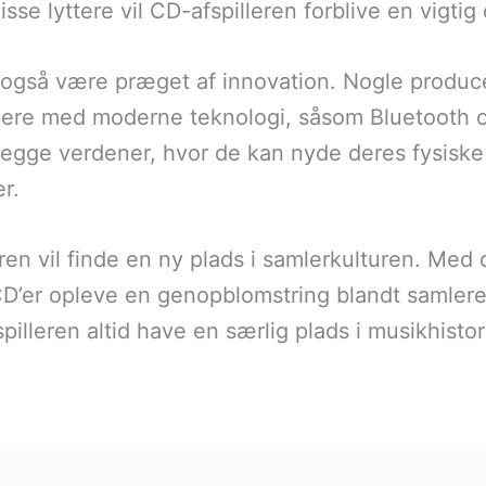
isse lyttere vil CD-afspilleren forblive en vigti
n også være præget af innovation. Nogle produ
illere med moderne teknologi, såsom Bluetooth 
 begge verdener, hvor de kan nyde deres fysisk
r.
ren vil finde en ny plads i samlerkulturen. Med 
CD’er opleve en genopblomstring blandt samler
pilleren altid have en særlig plads i musikhisto