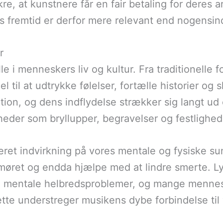
, at kunstnere får en fair betaling for deres arb
 fremtid er derfor mere relevant end nogensin
r
olle i menneskers liv og kultur. Fra traditionell
l til at udtrykke følelser, fortælle historier o
ration, og dens indflydelse strækker sig langt u
nheder som bryllupper, begravelser og festlighed
t indvirkning på vores mentale og fysiske sun
møret og endda hjælpe med at lindre smerte. Ly
ige mentale helbredsproblemer, og mange menne
Dette understreger musikens dybe forbindelse til