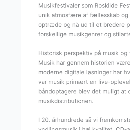
Musikfestivaler som Roskilde Fes
unik atmosfære af fællesskab og 
optræde og nå ud til et bredere 
forskellige musikgenrer og stilar
Historisk perspektiv på musik og 
Musik har gennem historien været 
moderne digitale løsninger har h
var musik primært en live-opleve
båndoptagere blev det muligt at 
musikdistributionen.
I 20. århundrede så vi fremkomste
yndlingsmusik i høj kvalitet. CD-