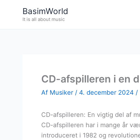
Gå
BasimWorld
til
It is all about music
indholdet
CD-afspilleren i en d
Af
Musiker
/
4. december 2024
/
CD-afspilleren: En vigtig del af 
CD-afspilleren har i mange år væ
introduceret i 1982 og revolutione