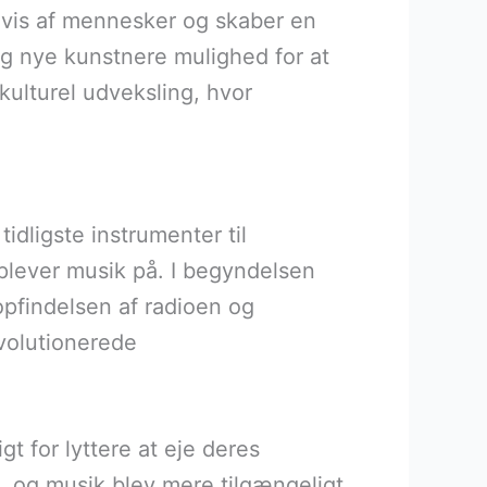
dvis af mennesker og skaber en
og nye kunstnere mulighed for at
kulturel udveksling, hvor
dligste instrumenter til
plever musik på. I begyndelsen
opfindelsen af radioen og
volutionerede
t for lyttere at eje deres
m, og musik blev mere tilgængeligt