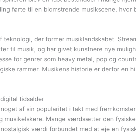
ling førte til en blomstrende musikscene, hvo
e af teknologi, der former musiklandskabet. Str
tter til musik, og har givet kunstnere nye mulig
resse for genrer som heavy metal, pop og countr
ogiske rammer. Musikens historie er derfor en h
digital tidsalder
noget af sin popularitet i takt med fremkomsten
og musikelskere. Mange værdsætter den fysiske 
 nostalgisk værdi forbundet med at eje en fysis