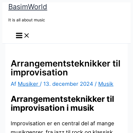
BasimWorld
Gå
til
It is all about music
indholdet
Arrangementsteknikker til
improvisation
Af
Musiker
/
13. december 2024
/
Musik
Arrangementsteknikker til
improvisation i musik
Improvisation er en central del af mange
musikgenrer, fra jazz til rock og klassisk