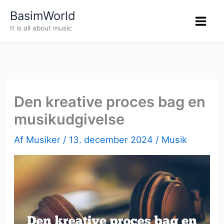
Gå
BasimWorld
til
It is all about music
indholdet
Den kreative proces bag en
musikudgivelse
Af
Musiker
/
13. december 2024
/
Musik