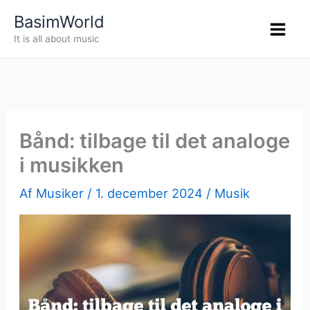
Gå
BasimWorld
til
It is all about music
indholdet
Bånd: tilbage til det analoge
i musikken
Af
Musiker
/
1. december 2024
/
Musik