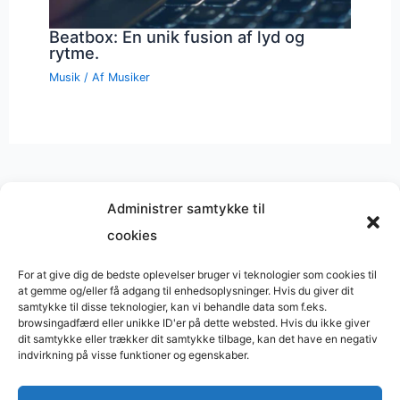
Beatbox: En unik fusion af lyd og
rytme.
Musik
/ Af
Musiker
Administrer samtykke til
cookies
Musik på
Wikipedia
?
Copyright © 2026 BasimWorld
For at give dig de bedste oplevelser bruger vi teknologier som cookies til
at gemme og/eller få adgang til enhedsoplysninger. Hvis du giver dit
Udviklet af
Webbureau.dk
samtykke til disse teknologier, kan vi behandle data som f.eks.
browsingadfærd eller unikke ID'er på dette websted. Hvis du ikke giver
Bygget med
WordPress
dit samtykke eller trækker dit samtykke tilbage, kan det have en negativ
indvirkning på visse funktioner og egenskaber.