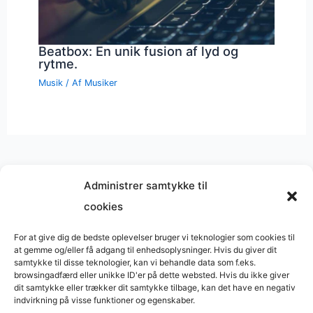
Beatbox: En unik fusion af lyd og
rytme.
Musik
/ Af
Musiker
Administrer samtykke til
cookies
Musik på
Wikipedia
?
Copyright © 2026 BasimWorld
For at give dig de bedste oplevelser bruger vi teknologier som cookies til
at gemme og/eller få adgang til enhedsoplysninger. Hvis du giver dit
Udviklet af
Webbureau.dk
samtykke til disse teknologier, kan vi behandle data som f.eks.
browsingadfærd eller unikke ID'er på dette websted. Hvis du ikke giver
Bygget med
WordPress
dit samtykke eller trækker dit samtykke tilbage, kan det have en negativ
indvirkning på visse funktioner og egenskaber.