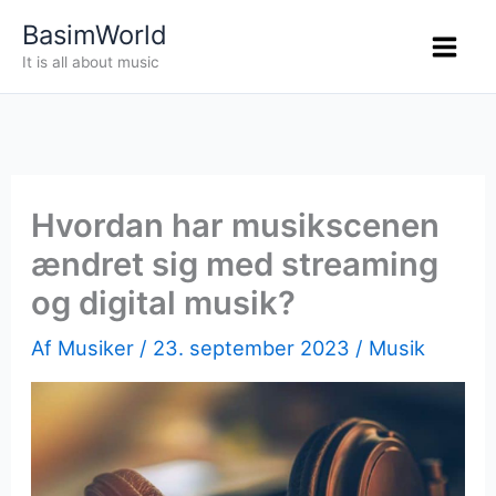
Gå
BasimWorld
til
It is all about music
indholdet
Hvordan har musikscenen
ændret sig med streaming
og digital musik?
Af
Musiker
/
23. september 2023
/
Musik