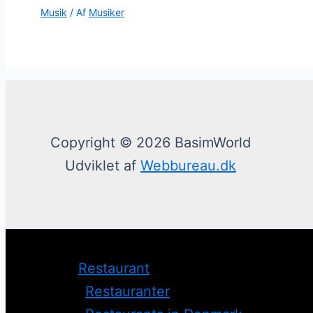
Musik
/ Af
Musiker
Copyright © 2026 BasimWorld
Udviklet af
Webbureau.dk
Restaurant
Restauranter