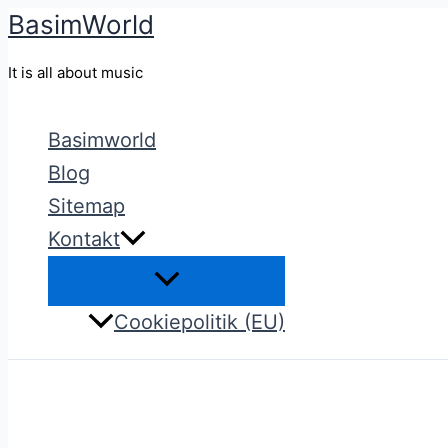
BasimWorld
Gå
til
It is all about music
indholdet
Basimworld
Blog
Sitemap
Kontakt
Cookiepolitik (EU)