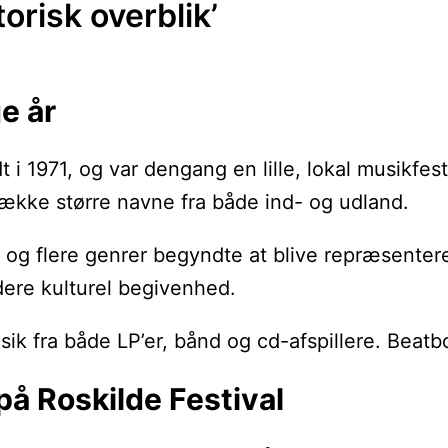
torisk overblik’
e år
dt i 1971, og var dengang en lille, lokal musikf
trække større navne fra både ind- og udland.
, og flere genrer begyndte at blive repræsenter
edere kulturel begivenhed.
musik fra både LP’er, bånd og cd-afspillere. Beatb
på Roskilde Festival