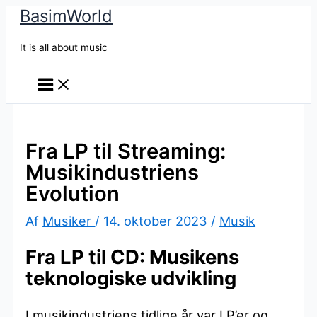
BasimWorld
Gå
til
It is all about music
indholdet
Fra LP til Streaming:
Musikindustriens
Evolution
Af
Musiker
/
14. oktober 2023
/
Musik
Fra LP til CD: Musikens
teknologiske udvikling
I musikindustriens tidlige år var LP’er og