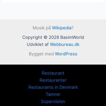
Musik på
Wikipedia
?
Copyright © 2026 BasimWorld
Udviklet af
Webbureau.dk
Bygget med
WordPress
Restaurant
Restauranter
Restaurants in Denmark
Tømrer
Supervision