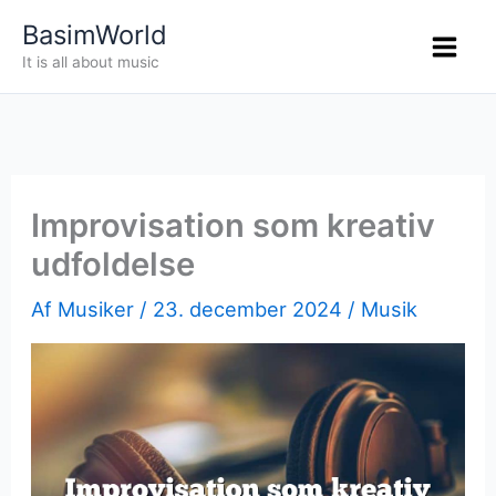
Gå
BasimWorld
til
It is all about music
indholdet
Improvisation som kreativ
udfoldelse
Af
Musiker
/
23. december 2024
/
Musik