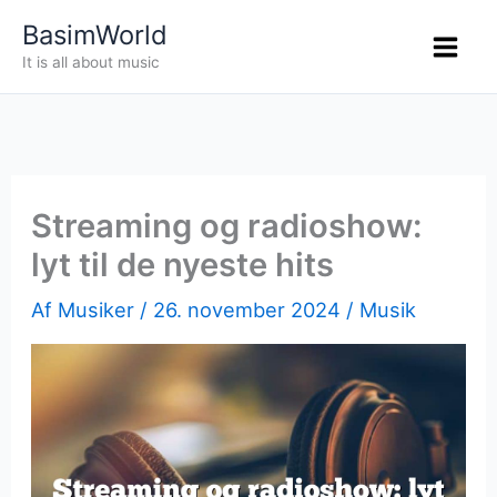
Gå
BasimWorld
til
It is all about music
indholdet
Streaming og radioshow:
lyt til de nyeste hits
Af
Musiker
/
26. november 2024
/
Musik