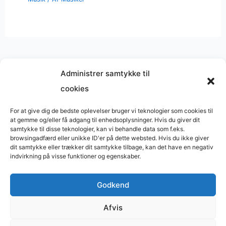
Administrer samtykke til
cookies
Musik på
Wikipedia
?
Copyright © 2026 BasimWorld
For at give dig de bedste oplevelser bruger vi teknologier som cookies til
at gemme og/eller få adgang til enhedsoplysninger. Hvis du giver dit
Udviklet af
Webbureau.dk
samtykke til disse teknologier, kan vi behandle data som f.eks.
browsingadfærd eller unikke ID'er på dette websted. Hvis du ikke giver
Bygget med
WordPress
dit samtykke eller trækker dit samtykke tilbage, kan det have en negativ
indvirkning på visse funktioner og egenskaber.
Godkend
Restaurant
Restauranter
Afvis
Restaurants in Denmark