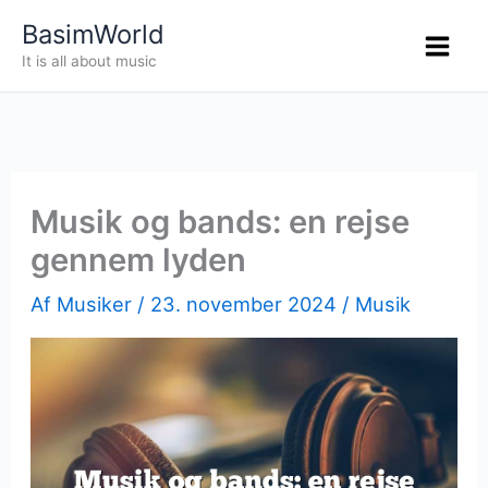
Gå
BasimWorld
til
It is all about music
indholdet
Musik og bands: en rejse
gennem lyden
Af
Musiker
/
23. november 2024
/
Musik