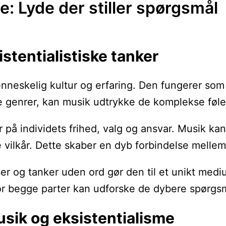
e: Lyde der stiller spørgsmål
istentialistiske tanker
nneskelig kultur og erfaring. Den fungerer som et
genrer, kan musik udtrykke de komplekse følel
rer på individets frihed, valg og ansvar. Musik
e vilkår. Dette skaber en dyb forbindelse mellem
 og tanker uden ord gør den til et unikt medium 
or begge parter kan udforske de dybere spørgsm
usik og eksistentialisme