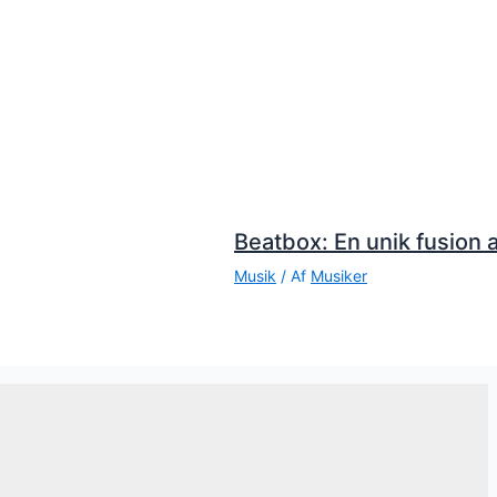
Beatbox: En unik fusion a
Musik
/ Af
Musiker