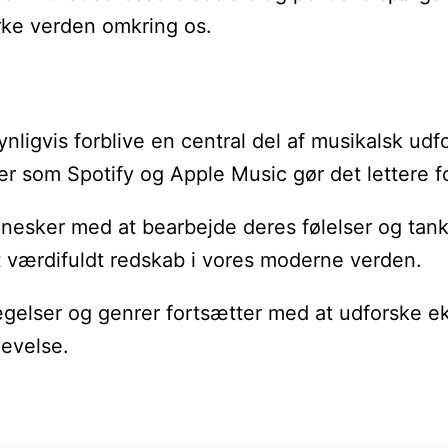
irke verden omkring os.
ynligvis forblive en central del af musikalsk udf
r som Spotify og Apple Music gør det lettere fo
esker med at bearbejde deres følelser og tanker
 et værdifuldt redskab i vores moderne verden.
lser og genrer fortsætter med at udforske eksis
levelse.