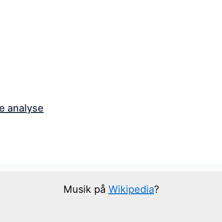
e analyse
Musik på
Wikipedia
?