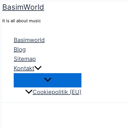
BasimWorld
Gå
til
It is all about music
indholdet
Basimworld
Blog
Sitemap
Kontakt
Cookiepolitik (EU)