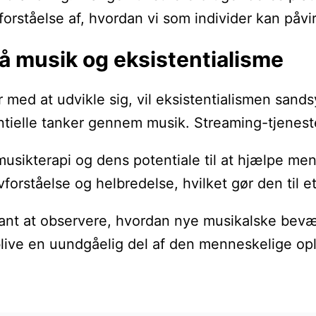
 forståelse af, hvordan vi som individer kan påv
å musik og eksistentialisme
 med at udvikle sig, vil eksistentialismen sands
tielle tanker gennem musik. Streaming-tjeneste
usikterapi og dens potentiale til at hjælpe menn
lvforståelse og helbredelse, hvilket gør den til
sant at observere, hvordan nye musikalske bevæge
rblive en uundgåelig del af den menneskelige op