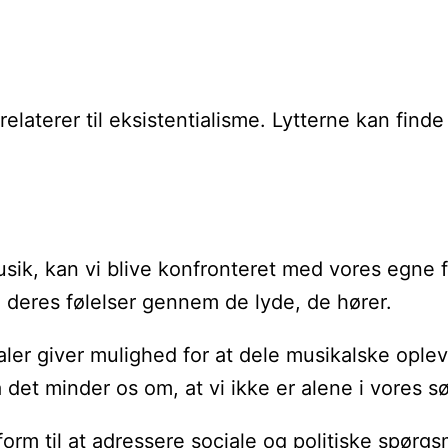
elaterer til eksistentialisme. Lytterne kan find
 musik, kan vi blive konfronteret med vores egne 
e deres følelser gennem de lyde, de hører.
er giver mulighed for at dele musikalske opleve
 det minder os om, at vi ikke er alene i vores 
rm til at adressere sociale og politiske spørgsm