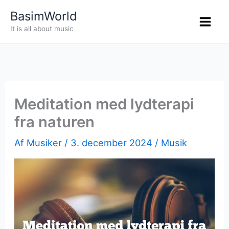
Gå
BasimWorld
til
It is all about music
indholdet
Meditation med lydterapi
fra naturen
Af
Musiker
/
3. december 2024
/
Musik