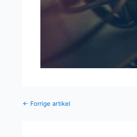
←
Forrige artikel