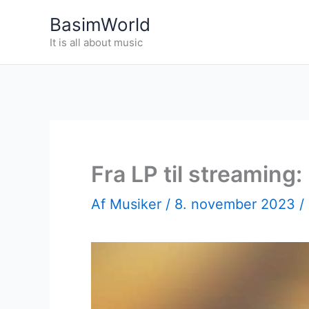
Gå
BasimWorld
til
It is all about music
indholdet
Fra LP til streaming
Af
Musiker
/
8. november 2023
/