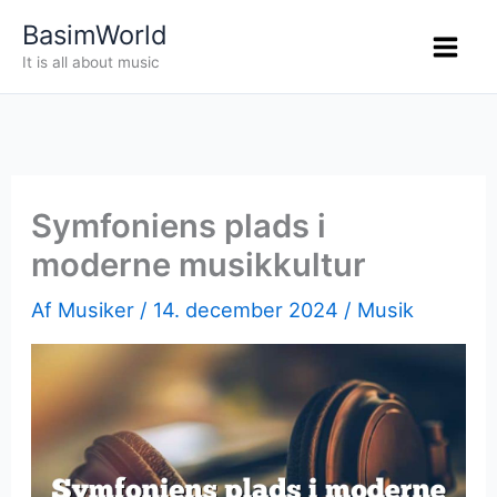
Gå
BasimWorld
til
It is all about music
indholdet
Symfoniens plads i
moderne musikkultur
Af
Musiker
/
14. december 2024
/
Musik