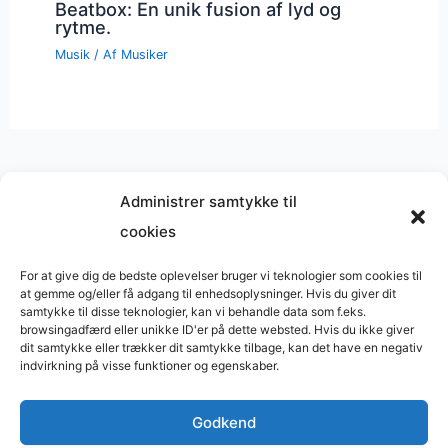
Beatbox: En unik fusion af lyd og
rytme.
Musik
/ Af
Musiker
Administrer samtykke til
cookies
Musik på
Wikipedia
?
Copyright © 2026 BasimWorld
For at give dig de bedste oplevelser bruger vi teknologier som cookies til
at gemme og/eller få adgang til enhedsoplysninger. Hvis du giver dit
Udviklet af
Webbureau.dk
samtykke til disse teknologier, kan vi behandle data som f.eks.
browsingadfærd eller unikke ID'er på dette websted. Hvis du ikke giver
Bygget med
WordPress
dit samtykke eller trækker dit samtykke tilbage, kan det have en negativ
indvirkning på visse funktioner og egenskaber.
Godkend
Restaurant