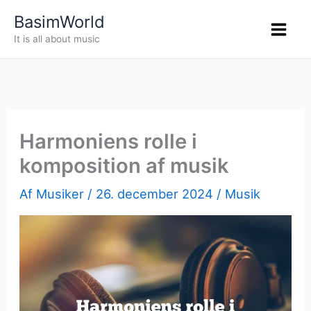
Gå
BasimWorld
til
It is all about music
indholdet
Harmoniens rolle i
komposition af musik
Af
Musiker
/
26. december 2024
/
Musik