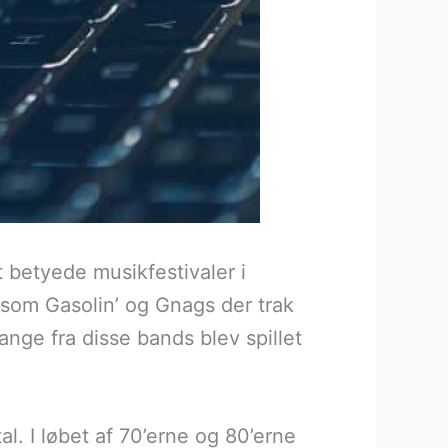
t betyede musikfestivaler i
 som Gasolin’ og Gnags der trak
sange fra disse bands blev spillet
al. I løbet af 70’erne og 80’erne