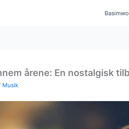
Basimwo
nnem årene: En nostalgisk til
/
Musik