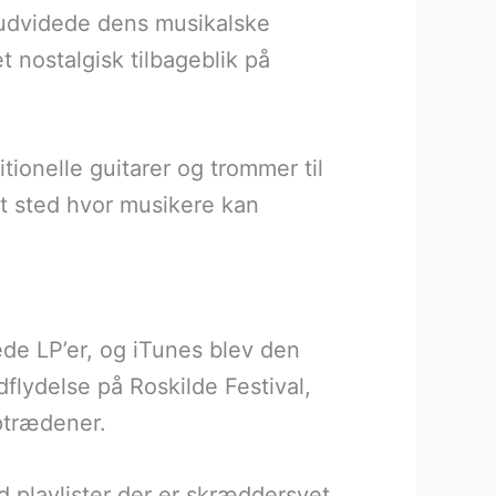
e udvidede dens musikalske
t nostalgisk tilbageblik på
itionelle guitarer og trommer til
et sted hvor musikere kan
ede LP’er, og iTunes blev den
flydelse på Roskilde Festival,
ptrædener.
d playlister der er skræddersyet