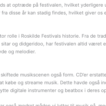
nds at optræde på festivalen, hvilket yderliger
a disse år kan stadig findes, hvilket giver os e
or rolle i Roskilde Festivals historie. Fra de trad
itar og didgeridoo, har festivalen altid været 
yde og melodier.
g skiftede musikscenen også form. CD’er erstatt
 at købe og streame musik. Dette havde også ind
ytte digitale instrumenter og beatbox i deres o
r også ændret måden vi lytter til musik på, me