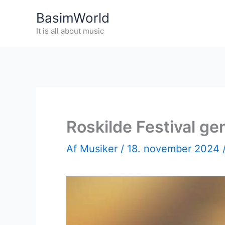
Gå
BasimWorld
til
It is all about music
indholdet
Roskilde Festival ge
Af
Musiker
/
18. november 2024