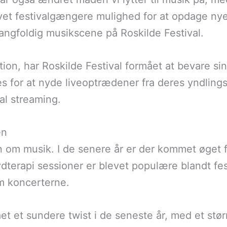
givet festivalgængere mulighed for at opdage nye
mangfoldig musikscene på Roskilde Festival.
ution, har Roskilde Festival formået at bevare sin
s for at nyde liveoptrædener fra deres yndlin
tal streaming.
en
un om musik. I de senere år er der kommet øget
lydterapi sessioner er blevet populære blandt 
m koncerterne.
t et sundere twist i de seneste år, med et stør