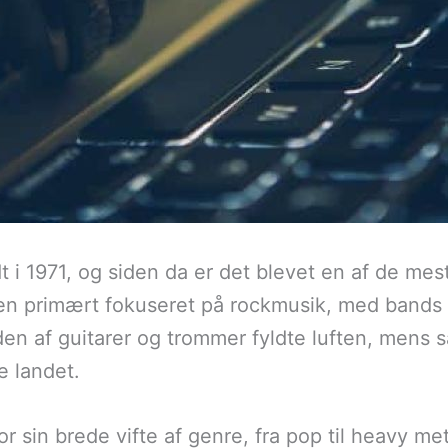
dt i 1971, og siden da er det blevet en af de mes
valen primært fokuseret på rockmusik, med bands
Lyden af guitarer og trommer fyldte luften, mens 
e landet.
or sin brede vifte af genre, fra pop til heavy met