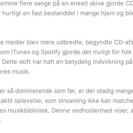
gemme flere sange på en enkelt skive gjorde CD’
v hurtigt en fast bestanddel i mange hjem og b
tale medier blev mere udbredte, begyndte CD-afs
om iTunes og Spotify gjorde det muligt for folk 
. Dette skift har haft en betydelig indvirkning 
eres musik.
 er så dominerende som før, er der stadig mang
n taktil oplevelse, som streaming ikke kan matc
res musikbibliotek. Denne vedholdenhed viser, 
.