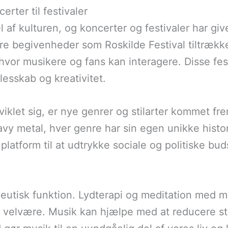
erter til festivaler
l af kulturen, og koncerter og festivaler har gi
ore begivenheder som Roskilde Festival tiltrækk
vor musikere og fans kan interagere. Disse fest
lesskab og kreativitet.
iklet sig, er nye genrer og stilarter kommet frem
avy metal, hver genre har sin egen unikke histori
latform til at udtrykke sociale og politiske buds
eutisk funktion. Lydterapi og meditation med 
g velvære. Musik kan hjælpe med at reducere s