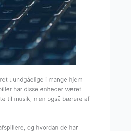
været uundgåelige i mange hjem
iller har disse enheder været
tte til musik, men også bærere af
fspillere, og hvordan de har