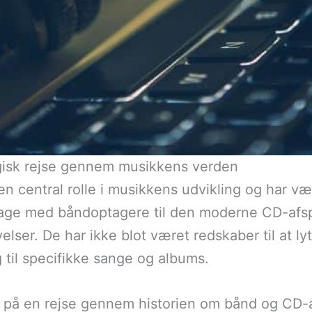
lgisk rejse gennem musikkens verden
 en central rolle i musikkens udvikling og har 
dage med båndoptagere til den moderne CD-afsp
elser. De har ikke blot været redskaber til at ly
g til specifikke sange og albums.
ed på en rejse gennem historien om bånd og CD-a