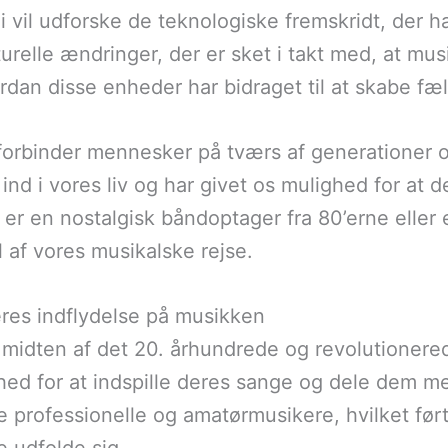
Vi vil udforske de teknologiske fremskridt, der ha
urelle ændringer, der er sket i takt med, at mu
ordan disse enheder har bidraget til at skabe fæ
 forbinder mennesker på tværs af generationer o
 ind i vores liv og har givet os mulighed for at
er en nostalgisk båndoptager fra 80’erne eller 
 af vores musikalske rejse.
res indflydelse på musikken
midten af det 20. århundrede og revolutionerede
hed for at indspille deres sange og dele dem 
e professionelle og amatørmusikere, hvilket før