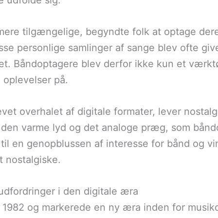
e udfolde sig.
mere tilgængelige, begyndte folk at optage de
se personlige samlinger af sange blev ofte givet
et. Båndoptagere blev derfor ikke kun et værktøj
oplevelser på.
et overhalet af digitale formater, lever nostalg
den varme lyd og det analoge præg, som båndo
til en genopblussen af interesse for bånd og viny
et nostalgiske.
 udfordringer i den digitale æra
i 1982 og markerede en ny æra inden for musikdi