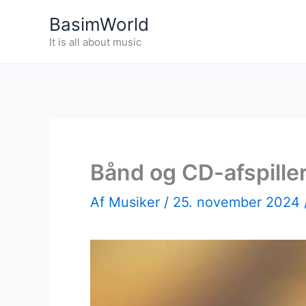
Gå
BasimWorld
til
It is all about music
indholdet
Bånd og CD-afspiller
Af
Musiker
/
25. november 2024