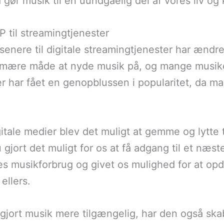
 gør musik til en uundgåelig del af vores liv og 
P til streamingtjenester
senere til digitale streamingtjenester har ændret
rimære måde at nyde musik på, og mange musik
’er har fået en genopblussen i popularitet, da 
tale medier blev det muligt at gemme og lytte t
gjort det muligt for os at få adgang til et næs
ores musikforbrug og givet os mulighed for at o
ellers.
 gjort musik mere tilgængelig, har den også ska