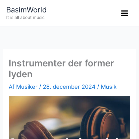
Gå
BasimWorld
til
It is all about music
indholdet
Instrumenter der former
lyden
Af
Musiker
/
28. december 2024
/
Musik