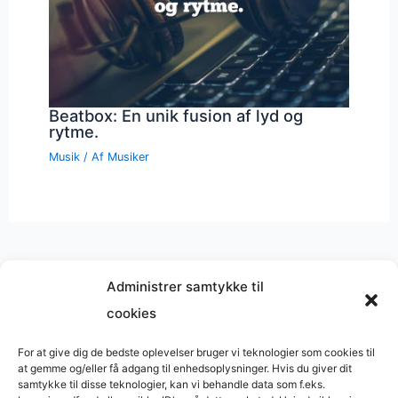
Beatbox: En unik fusion af lyd og
rytme.
Musik
/ Af
Musiker
Administrer samtykke til
cookies
Musik på
Wikipedia
?
Copyright © 2026 BasimWorld
For at give dig de bedste oplevelser bruger vi teknologier som cookies til
at gemme og/eller få adgang til enhedsoplysninger. Hvis du giver dit
Udviklet af
Webbureau.dk
samtykke til disse teknologier, kan vi behandle data som f.eks.