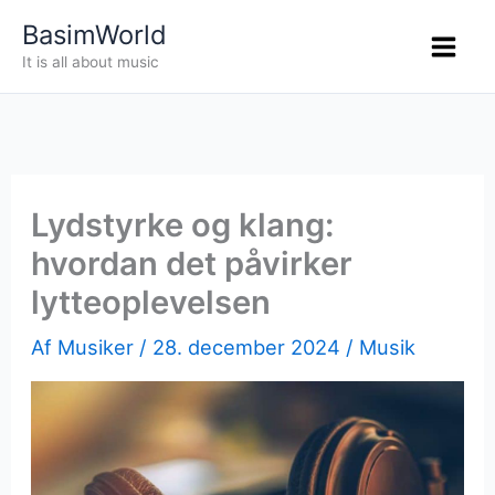
Gå
BasimWorld
til
It is all about music
indholdet
Lydstyrke og klang:
hvordan det påvirker
lytteoplevelsen
Af
Musiker
/
28. december 2024
/
Musik