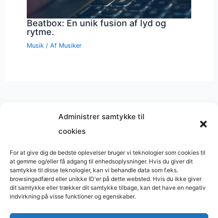
Beatbox: En unik fusion af lyd og
rytme.
Musik
/ Af
Musiker
Administrer samtykke til
cookies
Musik på
Wikipedia
?
Copyright © 2026 BasimWorld
For at give dig de bedste oplevelser bruger vi teknologier som cookies til
at gemme og/eller få adgang til enhedsoplysninger. Hvis du giver dit
Udviklet af
Webbureau.dk
samtykke til disse teknologier, kan vi behandle data som f.eks.
browsingadfærd eller unikke ID'er på dette websted. Hvis du ikke giver
Bygget med
WordPress
dit samtykke eller trækker dit samtykke tilbage, kan det have en negativ
indvirkning på visse funktioner og egenskaber.