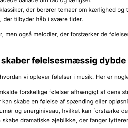
sladede ballade om tab og længsel.
klassiker, der berører temaer om kærlighed og 
 der tilbyder håb i svære tider.
r, men også melodier, der forstærker de følelse
 skaber følelsesmæssig dybde
hvordan vi oplever følelser i musik. Her er nogle
emkalde forskellige følelser afhængigt af dens s
 kan skabe en følelse af spænding eller opløsni
mør og energiniveau, hvilket kan forstærke de f
kan skabe dramatiske øjeblikke, der fanger lytt