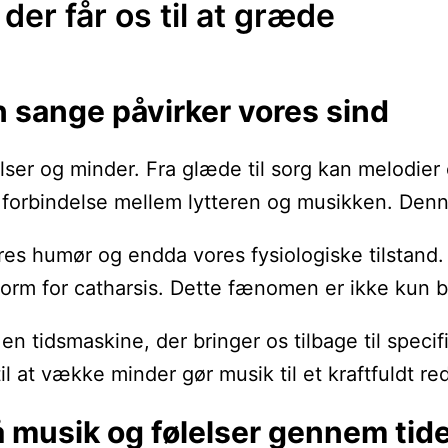
der får os til at græde
n sange påvirker vores sind
er og minder. Fra glæde til sorg kan melodier og 
forbindelse mellem lytteren og musikken. Denne f
res humør og endda vores fysiologiske tilstand. 
rm for catharsis. Dette fænomen er ikke kun beg
tidsmaskine, der bringer os tilbage til specifik
l at vække minder gør musik til et kraftfuldt re
å musik og følelser gennem tid