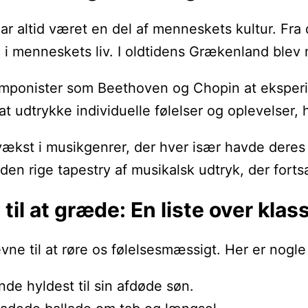
har altid været en del af menneskets kultur. Fra 
 menneskets liv. I oldtidens Grækenland blev m
mponister som Beethoven og Chopin at eksperime
dtrykke individuelle følelser og oplevelser, hvi
 vækst i musikgenrer, der hver især havde deres
 den rige tapestry af musikalsk udtryk, der fortsa
til at græde: En liste over klas
ne til at røre os følelsesmæssigt. Her er nogle 
nde hyldest til sin afdøde søn.