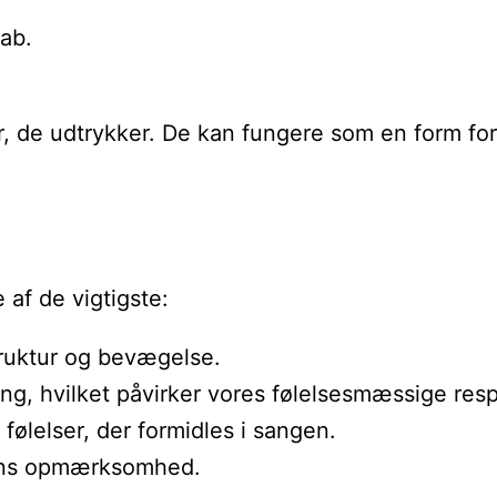
tab.
r, de udtrykker. De kan fungere som en form for
 af de vigtigste:
truktur og bevægelse.
ng, hvilket påvirker vores følelsesmæssige res
ølelser, der formidles i sangen.
erens opmærksomhed.