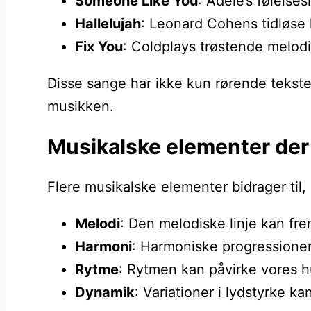
Someone Like You
: Adele’s følelse
Hallelujah
: Leonard Cohens tidløse 
Fix You
: Coldplays trøstende melodi,
Disse sange har ikke kun rørende tekste
musikken.
Musikalske elementer der
Flere musikalske elementer bidrager til, 
Melodi
: Den melodiske linje kan fr
Harmoni
: Harmoniske progressioner
Rytme
: Rytmen kan påvirke vores hu
Dynamik
: Variationer i lydstyrke 