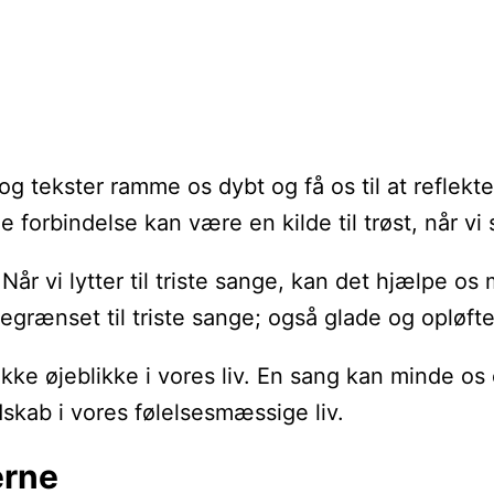
tekster ramme os dybt og få os til at reflektere o
orbindelse kan være en kilde til trøst, når vi s
Når vi lytter til triste sange, kan det hjælpe o
rænset til triste sange; også glade og opløfte
ke øjeblikke i vores liv. En sang kan minde os o
dskab i vores følelsesmæssige liv.
erne