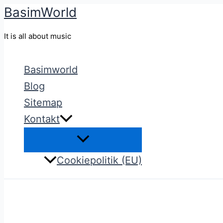
BasimWorld
Gå
til
It is all about music
indholdet
Basimworld
Blog
Sitemap
Kontakt
Cookiepolitik (EU)