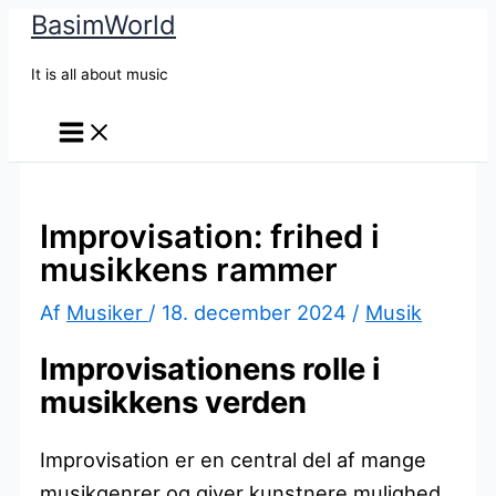
BasimWorld
Gå
til
It is all about music
indholdet
Improvisation: frihed i
musikkens rammer
Af
Musiker
/
18. december 2024
/
Musik
Improvisationens rolle i
musikkens verden
Improvisation er en central del af mange
musikgenrer og giver kunstnere mulighed