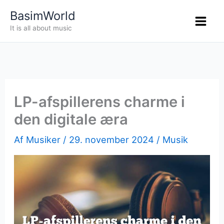
Gå
BasimWorld
til
It is all about music
indholdet
LP-afspillerens charme i
den digitale æra
Af
Musiker
/
29. november 2024
/
Musik