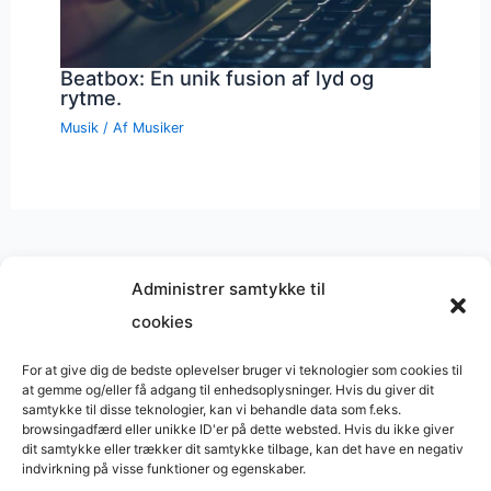
Beatbox: En unik fusion af lyd og
rytme.
Musik
/ Af
Musiker
Administrer samtykke til
cookies
Musik på
Wikipedia
?
Copyright © 2026 BasimWorld
For at give dig de bedste oplevelser bruger vi teknologier som cookies til
at gemme og/eller få adgang til enhedsoplysninger. Hvis du giver dit
Udviklet af
Webbureau.dk
samtykke til disse teknologier, kan vi behandle data som f.eks.
browsingadfærd eller unikke ID'er på dette websted. Hvis du ikke giver
Bygget med
WordPress
dit samtykke eller trækker dit samtykke tilbage, kan det have en negativ
indvirkning på visse funktioner og egenskaber.