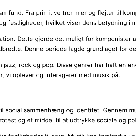
e samfund. Fra primitive trommer og fløjter til 
og festligheder, hvilket viser dens betydning i 
tation. Dette gjorde det muligt for komponist
dbredte. Denne periode lagde grundlaget for den
 jazz, rock og pop. Disse genrer har haft en e
n, vi oplever og interagerer med musik på.
 til social sammenhæng og identitet. Gennem mu
rotest og et middel til at udtrykke sociale og po