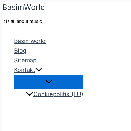
BasimWorld
Gå
til
It is all about music
indholdet
Basimworld
Blog
Sitemap
Kontakt
Cookiepolitik (EU)