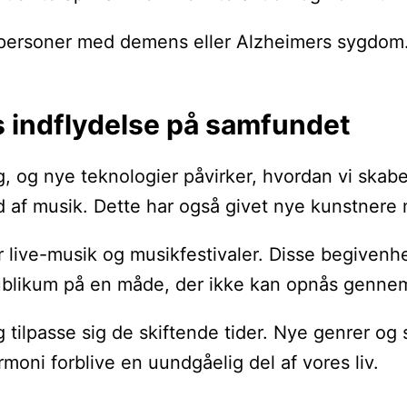
 personer med demens eller Alzheimers sygdom. 
 indflydelse på samfundet
, og nye teknologier påvirker, hvordan vi skabe
æld af musik. Dette har også givet nye kunstnere 
r live-musik og musikfestivaler. Disse begiven
ublikum på en måde, der ikke kan opnås gennem
 tilpasse sig de skiftende tider. Nye genrer og s
ni forblive en uundgåelig del af vores liv.