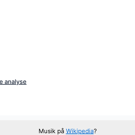
e analyse
Musik på
Wikipedia
?