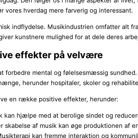
ligdag. Den følger os i mange aspekter af livet,
gør vores hverdag mere farverig og interessant.
k indflydelse. Musikindustrien omfatter alt fra
iver kunstnere mulighed for at dele deres arb
ive effekter på velvære
 at forbedre mental og følelsesmæssig sundhed.
ge, herunder hospitaler, skoler og rehabilite
ave en række positive effekter, herunder:
k kan hjælpe med at berolige sindet og reducer
ller skabelse af musik kan øge produktionen af en
Musikterapi kan fremme interaktion og kommunik