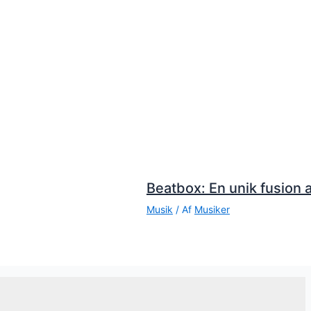
Beatbox: En unik fusion a
Musik
/ Af
Musiker