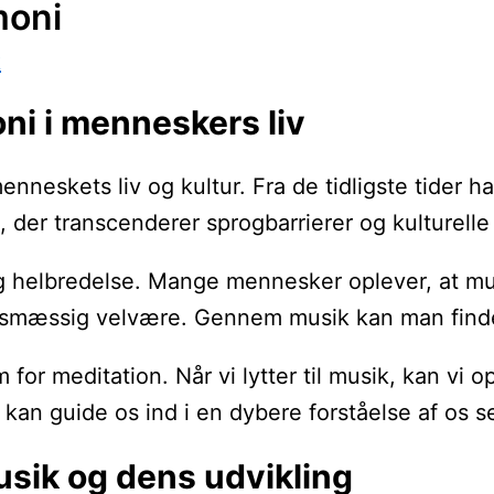
moni
k
ni i menneskers liv
enneskets liv og kultur. Fra de tidligste tider 
er transcenderer sprogbarrierer og kulturelle f
og helbredelse. Mange mennesker oplever, at mu
sesmæssig velvære. Gennem musik kan man finde ro
r meditation. Når vi lytter til musik, kan vi op
kan guide os ind i en dybere forståelse af os se
usik og dens udvikling