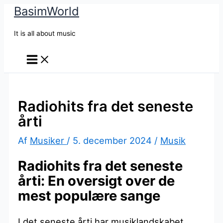
BasimWorld
Gå
til
It is all about music
indholdet
Radiohits fra det seneste
årti
Af
Musiker
/
5. december 2024
/
Musik
Radiohits fra det seneste
årti: En oversigt over de
mest populære sange
I det seneste årti har musiklandskabet